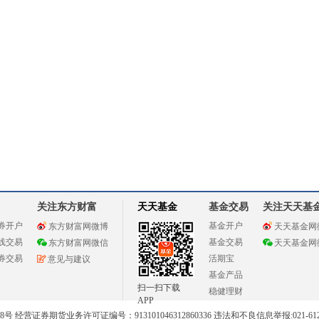
关注东方财富
天天基金
基金交易
关注天天基
券开户
基金开户
东方财富网微博
天天基金网
线交易
基金交易
东方财富网微信
天天基金网
券交易
活期宝
意见与建议
基金产品
扫一扫下载
稳健理财
APP
 经营证券期货业务许可证编号：913101046312860336 违法和不良信息举报:021-612