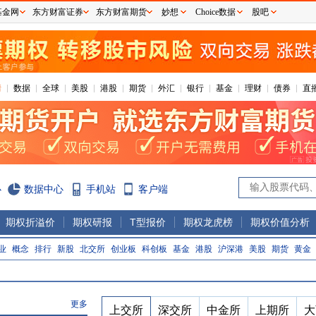
基金网
东方财富证券
东方财富期货
妙想
Choice数据
股吧
情
数据
全球
美股
港股
期货
外汇
银行
基金
理财
债券
直
心
数据中心
手机站
客户端
期权折溢价
期权研报
T型报价
期权龙虎榜
期权价值分析
业
概念
排行
新股
北交所
创业板
科创板
基金
港股
沪深港
美股
期货
黄金
更多
上交所
深交所
中金所
上期所
大