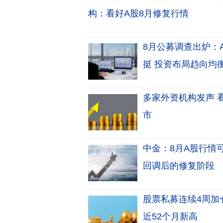
构：看好A股8月修复行情
8月公募调查出炉：
挺 投资布局趋向均
多家外资机构发声 
市
中金：8月A股行情
回调后的修复阶段
股票私募连续4周加
近52个月新高