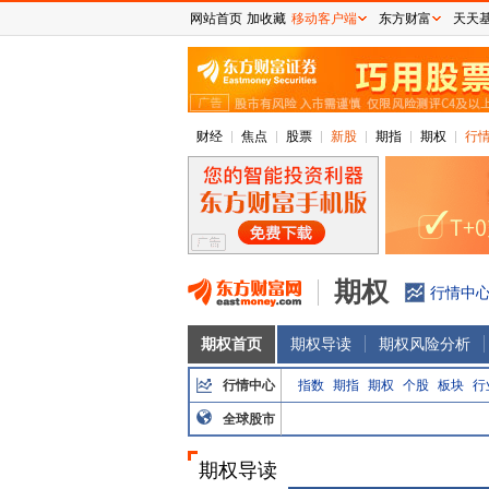
网站首页
加收藏
移动客户端
东方财富
天天
财经
焦点
股票
新股
期指
期权
行
期权
行情中
期权首页
期权导读
期权风险分析
行情中心
指数
期指
期权
个股
板块
行
全球股市
期权导读