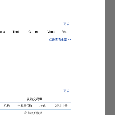
更多
elta
Theta
Gamma
Vega
Rho
点击查看全部>>
更多
认沽交易量
机构
交易量(张)
增减
净认沽量
没有相关数据...