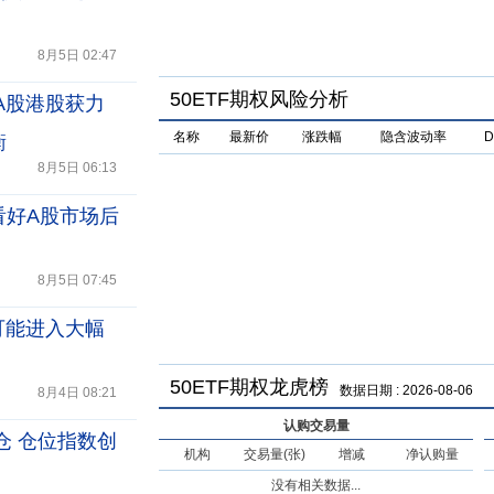
8月5日 02:47
50ETF期权风险分析
A股港股获力
名称
最新价
涨跌幅
隐含波动率
D
衡
8月5日 06:13
看好A股市场后
8月5日 07:45
可能进入大幅
50ETF期权龙虎榜
数据日期
:
2026-08-06
8月4日 08:21
认购交易量
仓 仓位指数创
机构
交易量(张)
增减
净认购量
没有相关数据...