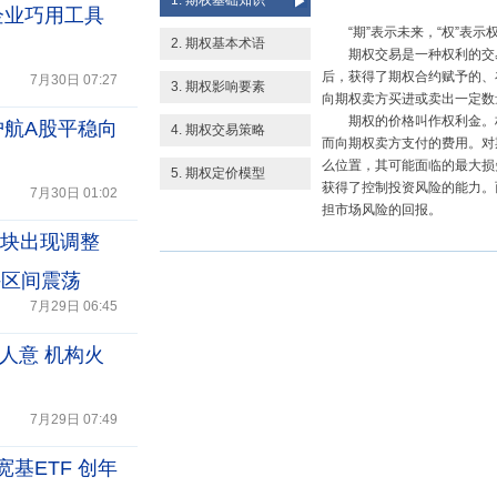
1. 期权基础知识
企业巧用工具
“期”表示未来，“权”表
2. 期权基本术语
期权交易是一种权利的交
后，获得了期权合约赋予的、
7月30日 07:27
3. 期权影响要素
向期权卖方买进或卖出一定数
期权的价格叫作权利金。
护航A股平稳向
4. 期权交易策略
而向期权卖方支付的费用。对
么位置，其可能面临的最大损
5. 期权定价模型
获得了控制投资风险的能力。
7月30日 01:02
担市场风险的回报。
板块出现调整
持区间震荡
7月29日 06:45
人意 机构火
7月29日 07:49
宽基ETF 创年