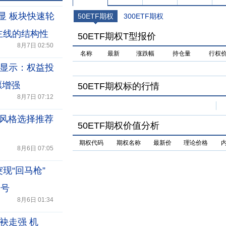
显 板块快速轮
50ETF期权
300ETF期权
主线的结构性
50ETF期权T型报价
8月7日 02:50
名称
最新
涨跌幅
持仓量
行权
显示：权益投
愿增强
50ETF期权标的行情
8月7日 07:12
 风格选择推荐
50ETF期权价值分析
期权代码
期权名称
最新价
理论价格
8月6日 07:05
现“回马枪”
句号
8月6日 01:34
袂走强 机