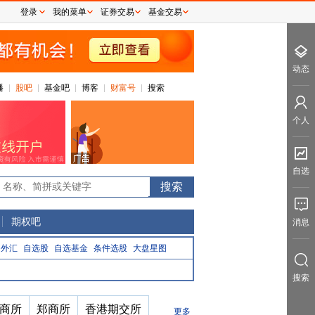
登录
我的菜单
证券交易
基金交易
动态
播
股吧
基金吧
博客
财富号
搜索
个人
自选
0
期权吧
消息
外汇
自选股
自选基金
条件选股
大盘星图
搜索
商所
郑商所
香港期交所
更多